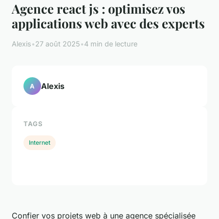
Agence react js : optimisez vos
applications web avec des experts
Alexis
•
27 août 2025
•
4 min de lecture
Alexis
A
TAGS
Internet
Confier vos projets web à une agence spécialisée